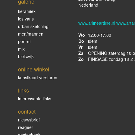
galerie
Nederland
keramiek
les vans
www.arlineartline.nl www.arta
urban sketching
men/mannen
Wo
12.00-17.00
Do
idem
portret
Vr
idem
mix
Za
OPENING zaterdag 10-2
bleiswijk
Zo
FINISAGE zondag 18-2-
online winkel
kunstkaart versturen
links
interessante links
contact
nieuwsbrief
reageer
gastenboek