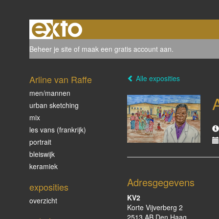
Beheer je site
of
maak een gratis account aan
.
Arline van Raffe
Alle exposities
men/mannen
urban sketching
mix
les vans (frankrijk)
portrait
bleiswijk
keramiek
Adresgegevens
exposities
KV2
overzicht
Korte Vijverberg 2
2513 AB Den Haag