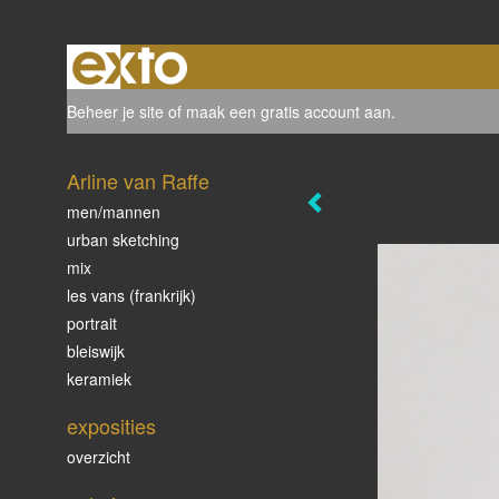
Beheer je site
of
maak een gratis account aan
.
Arline van Raffe
men/mannen
urban sketching
mix
les vans (frankrijk)
portrait
bleiswijk
keramiek
exposities
overzicht