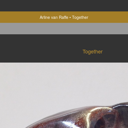
Arline van Raffe
Together
Together