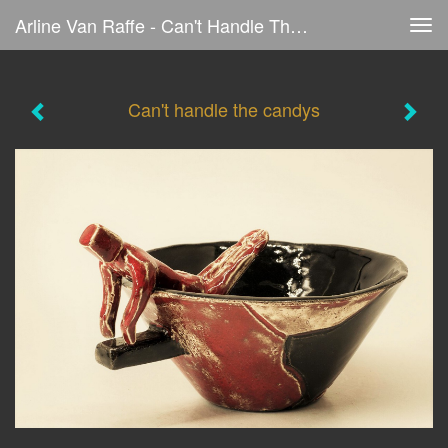
Arline Van Raffe - Can't Handle The Candys
Tog
navi
Can't handle the candys