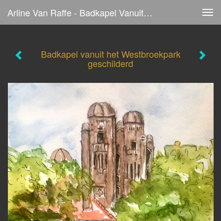
Arline Van Raffe - Badkapel Vanuit Het Westbroekpark Geschilderd
Tog
navi
Badkapel vanuit het Westbroekpark
geschilderd