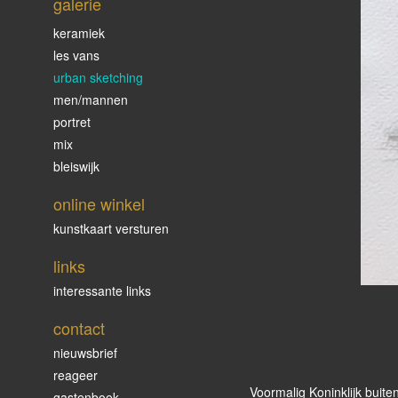
galerie
keramiek
les vans
urban sketching
men/mannen
portret
mix
bleiswijk
online winkel
kunstkaart versturen
links
interessante links
contact
nieuwsbrief
reageer
Voormalig Koninklijk buit
gastenboek