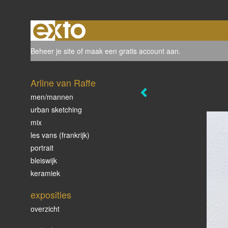
Beheer je site
of
maak een gratis account aan
.
Arline van Raffe
men/mannen
urban sketching
mix
les vans (frankrijk)
portrait
bleiswijk
keramiek
exposities
overzicht