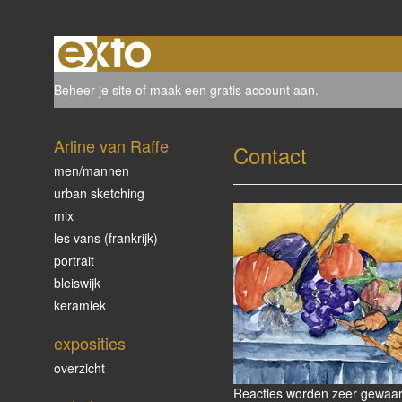
Beheer je site
of
maak een gratis account aan
.
Arline van Raffe
Contact
men/mannen
urban sketching
mix
les vans (frankrijk)
portrait
bleiswijk
keramiek
exposities
overzicht
Reacties worden zeer gewaard